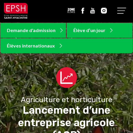
Aller
Aller
Accueil
au
au
Zone
Facebook
Youtube
Instagram
Menu
menu
contenu
Élèves
Demande d'admission
Demande d'admission
Élève d’un jour
Élève d’un jour
Élèves internationaux
Élèves internationaux
Agriculture et horticulture
Lancement d’une
entreprise agricole