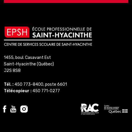
1455, boul. Casavant Est
Saint-Hyacinthe (Québec)
J2S 8S8
Tél. :
450 773-8400, poste 6601
Télécopieur :
450 771-0277
Reconnaissance
Centre
Facebook
Youtube
Instagram
des
de
acquis
services
et
scolaire
des
de